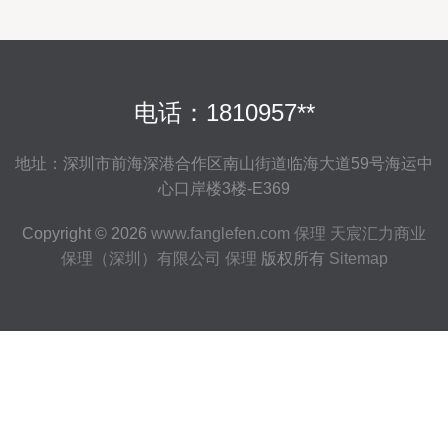
电话：1810957**
地址：深圳市前海深港合作区南山街道临海大道59号海运中
心口岸楼3楼-E369
Copyright © 2026
www.fanglefen.com
保理
天宸汇力商业
保理（深圳）有限公司
保理
版权所有
Sitemap