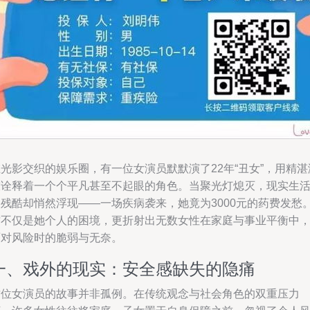
光影交织的娱乐圈，有一位女演员默默演了22年“丑女”，用精湛
技诠释着一个个平凡甚至不起眼的角色。当聚光灯熄灭，现实生
的残酷却悄然浮现——一场疾病袭来，她竟为3000元的药费发愁
这不仅是她个人的困境，更折射出无数女性在家庭与事业平衡中
面对风险时的脆弱与无奈。
一、戏外的现实：安全感缺失的隐痛
这位女演员的故事并非孤例。在传统观念与社会角色的双重压力