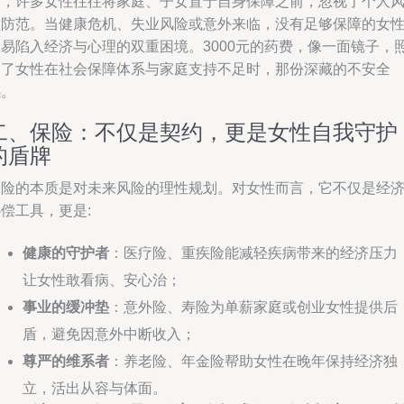
下，许多女性往往将家庭、子女置于自身保障之前，忽视了个人
险防范。当健康危机、失业风险或意外来临，没有足够保障的女
极易陷入经济与心理的双重困境。3000元的药费，像一面镜子，
出了女性在社会保障体系与家庭支持不足时，那份深藏的不安全
感。
二、保险：不仅是契约，更是女性自我守护
的盾牌
保险的本质是对未来风险的理性规划。对女性而言，它不仅是经
偿工具，更是:
健康的守护者
：医疗险、重疾险能减轻疾病带来的经济压力
让女性敢看病、安心治；
事业的缓冲垫
：意外险、寿险为单薪家庭或创业女性提供后
盾，避免因意外中断收入；
尊严的维系者
：养老险、年金险帮助女性在晚年保持经济独
立，活出从容与体面。