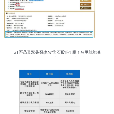
ST匹凸又双叒叕改名“岩石股份”! 脱了马甲就能涨
停？保付代理迷雾中的资本游戏