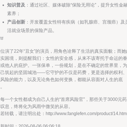
知识普及
：通过社区、媒体破除“保险无用论”，提升女性金
素养；
产品创新
：开发覆盖女性特有疾病（如乳腺癌、宫颈癌）及
活就业场景的保险产品。
##
位演了22年“丑女”的演员，用角色诠释了生活的真实面貌；而她
现实困境，则提醒我们：女性的安全感，从来不该寄托于命运的
顾或他人的庇护。一张保单，一份规划，是在不确定的世界里，
自己筑起的坚固城池——它守护的不仅是药费，更是选择的权利
抗风险的能力，以及无论角色如何变换，都能从容面对人生的底
气。
每一个女性都成为自己人生的“首席风险官”，那些关于3000元
的叹息，终将化为风雨中微笑的从容。
若转载，请注明出处：http://www.fanglefen.com/product/14.htm
新时间：2026-08-06 06:06:18