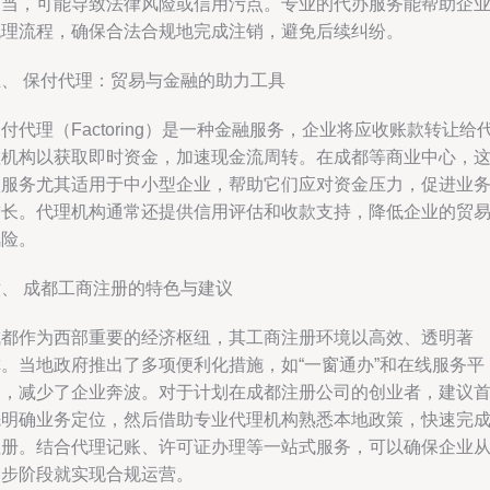
不当，可能导致法律风险或信用污点。专业的代办服务能帮助企
梳理流程，确保合法合规地完成注销，避免后续纠纷。
五、 保付代理：贸易与金融的助力工具
付代理（Factoring）是一种金融服务，企业将应收账款转让给
理机构以获取即时资金，加速现金流周转。在成都等商业中心，
项服务尤其适用于中小型企业，帮助它们应对资金压力，促进业
增长。代理机构通常还提供信用评估和收款支持，降低企业的贸
风险。
六、 成都工商注册的特色与建议
成都作为西部重要的经济枢纽，其工商注册环境以高效、透明著
称。当地政府推出了多项便利化措施，如“一窗通办”和在线服务平
台，减少了企业奔波。对于计划在成都注册公司的创业者，建议
先明确业务定位，然后借助专业代理机构熟悉本地政策，快速完
注册。结合代理记账、许可证办理等一站式服务，可以确保企业
起步阶段就实现合规运营。